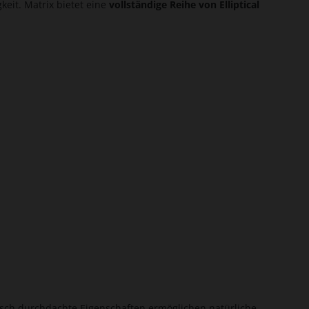
eit. Matrix bietet eine
vollständige Reihe von Elliptical
isch durchdachte Eigenschaften ermöglichen natürliche