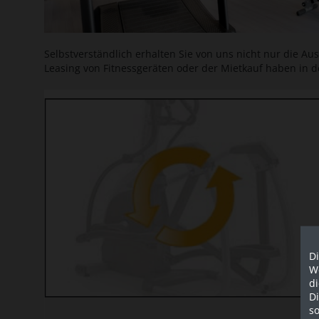
Selbstverständlich erhalten Sie von uns nicht nur die A
Leasing von Fitnessgeräten oder der Mietkauf haben in 
Di
We
d
D
so