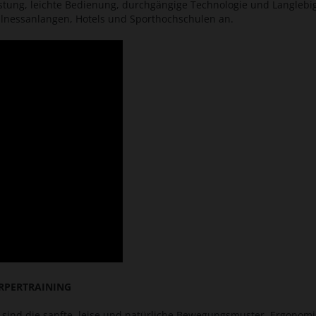
tung, leichte Bedienung, durchgängige Technologie und Langlebigk
llnessanlangen, Hotels und Sporthochschulen an.
RPERTRAINING
r sind die sanfte, leise und natürliche Bewegungsmuster. Ergonom