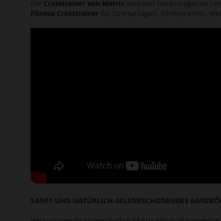
Die
Crosstrainer von Matrix
vereinen herausragende Leis
Fitness Crosstrainer
für Sportanlagen, Fitnesscenter, We
SANFT UND NATÜRLICH GELENKSCHONENDES GANZKÖ
Herausragende Eigenschaften Matrix Elliptical Ergomete