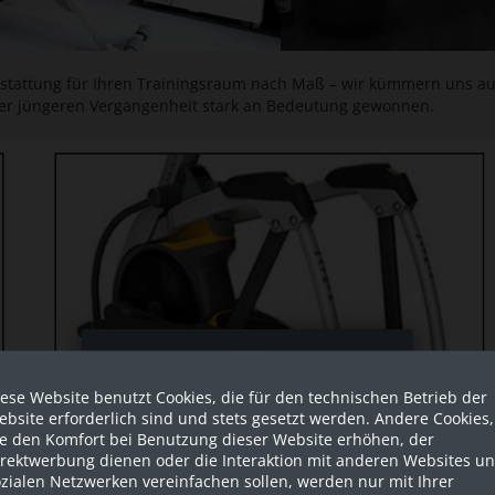
usstattung für Ihren Trainingsraum nach Maß – wir kümmern uns au
der jüngeren Vergangenheit stark an Bedeutung gewonnen.
Sind Sie als Firma hier?
ese Website benutzt Cookies, die für den technischen Betrieb der
Dies ist ein Händler Shop, Preise
bsite erforderlich sind und stets gesetzt werden. Andere Cookies,
werden in NETTO ausgespielt!
ie den Komfort bei Benutzung dieser Website erhöhen, der
irektwerbung dienen oder die Interaktion mit anderen Websites u
zialen Netzwerken vereinfachen sollen, werden nur mit Ihrer
Ja ich bin eine Firma