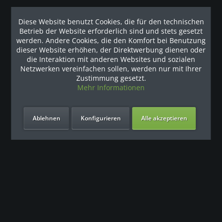
Newsletter
Diese Website benutzt Cookies, die für den technischen
Angebot anfordern oder Rückrufservice nutzen
Betrieb der Website erforderlich sind und stets gesetzt
werden. Andere Cookies, die den Komfort bei Benutzung
dieser Website erhöhen, der Direktwerbung dienen oder
* Alle Preise inkl. gesetzl. Mehrwertsteuer zzgl.
Versandkosten
die Interaktion mit anderen Websites und sozialen
und ggf. Nachnahmegebühren, wenn nicht anders
Netzwerken vereinfachen sollen, werden nur mit Ihrer
beschrieben
Zustimmung gesetzt.
Mehr Informationen
Vertrag widerrufen
Ablehnen
Konfigurieren
Alle akzeptieren