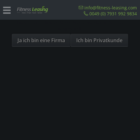
Sind Sie als Firma hier?
info@fitness-leasing.com
0049 (0) 7931 992 9834
Dies ist ein Händler Shop, Preise werden in NETTO
Hand und Fuß Ergometer
ausgespielt!
Ja ich bin eine Firma
Ich bin Privatkunde
Unsere Referenzen