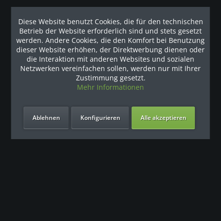
Newsletter
Diese Website benutzt Cookies, die für den technischen
Angebot anfordern oder Rückrufservice nutzen
Betrieb der Website erforderlich sind und stets gesetzt
werden. Andere Cookies, die den Komfort bei Benutzung
dieser Website erhöhen, der Direktwerbung dienen oder
* Alle Preise inkl. gesetzl. Mehrwertsteuer zzgl.
Versandkosten
die Interaktion mit anderen Websites und sozialen
und ggf. Nachnahmegebühren, wenn nicht anders
Netzwerken vereinfachen sollen, werden nur mit Ihrer
beschrieben
Zustimmung gesetzt.
Mehr Informationen
Vertrag widerrufen
Ablehnen
Konfigurieren
Alle akzeptieren