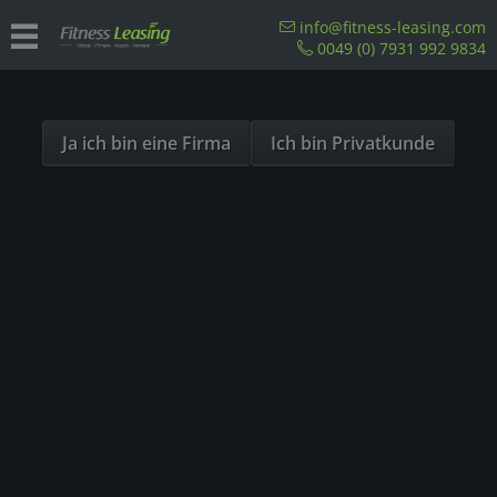
Sind Sie als Firma hier?
info@fitness-leasing.com
0049 (0) 7931 992 9834
Dies ist ein Händler Shop, Preise werden in NETTO
Rennräder
ausgespielt!
Ja ich bin eine Firma
Ich bin Privatkunde
Unsere Referenzen