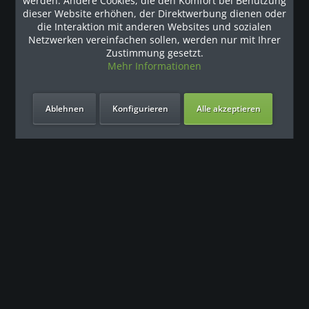
werden. Andere Cookies, die den Komfort bei Benutzung
dieser Website erhöhen, der Direktwerbung dienen oder
PRECOR Laufband TRM 885 mit dem speziellen
die Interaktion mit anderen Websites und sozialen
Waldbodeneffekt Die professionellen Laufbänder von
Netzwerken vereinfachen sollen, werden nur mit Ihrer
PRECOR sind mit der neuen „Integrated Footplant
Zustimmung gesetzt.
Technology (IFT)“ und „Ground Effects®
Mehr Informationen
Kontrollsystemeinrichtung“ ausgestattet. Das führt dazu,...
15’270.41 € *
17’838.00 € *
Ablehnen
Konfigurieren
Alle akzeptieren
Merken
Zum Produkt
- 39 %
- 39 %