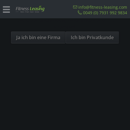
Sind Sie als Firma hier?
info@fitness-leasing.com
0049 (0) 7931 992 9834
Dies ist ein Händler Shop, Preise werden in NETTO
Nicht klappbare Laufbänder
ausgespielt!
Ja ich bin eine Firma
Ich bin Privatkunde
Filtern
1