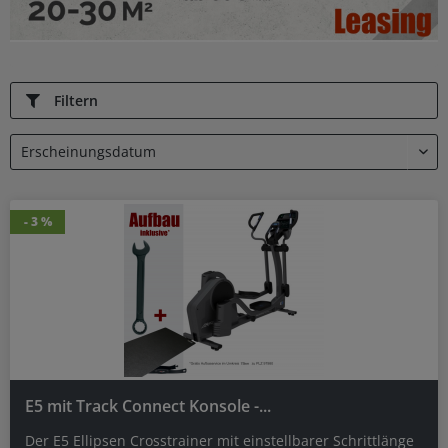
Filtern
- 3 %
- 3 %
E5 mit Track Connect Konsole -...
Der E5 Ellipsen Crosstrainer mit einstellbarer Schrittlänge