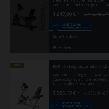
Ergometer Vision Fitness ist der i
Generatorbetrieb (2 Stage Generato
1.847,90 € *
2.100,00 € *
Zum Produkt
Merken
- 13 %
- 13 %
RBK 615 Liegeergometer inkl. A
Das Trainings-Liegerad RBK 615 ve
Standardkonsole und einen tiefen 
Nutzern aller Altersstufen beliebt 
3.926,13 € *
4.490,00 € *