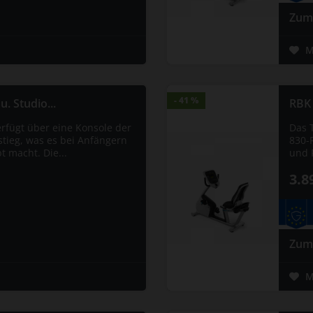
Zum
M
- 41 %
- 41 %
. Studio...
RBK 
rfügt über eine Konsole der
Das 
tieg, was es bei Anfängern
830-
t macht. Die...
und P
3.8
Zum
M