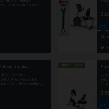
ntegrierte stromlose
Watt
r), der das Cardiotraining...
kond
3.0
Zum
M
TIPP!
TIPP!
- 47 %
- 47 %
ufbau. Studio...
Auss
rfügt über eine
- Zus
Durchstieg, was es bei
Restg
macht. Die Sitzverstellung...
Lieg
3.5