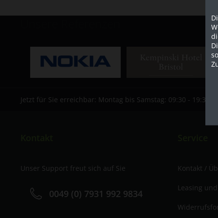
Di
Unsere Referenzen
We
d
D
so
Z
Jetzt für Sie erreichbar: Montag bis Samstag: 09:30 - 19:30 U
Kontakt
Service
Unser Support freut sich auf Sie
Kontakt / Ü
Leasing und
0049 (0) 7931 992 9834
Widerrufsfo