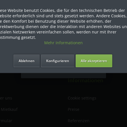
ese Website benutzt Cookies, die für den technischen Betrieb der
Dies ist ein Händler Shop, Preise
bsite erforderlich sind und stets gesetzt werden. Andere Cookies,
werden in NETTO ausgespielt!
ie den Komfort bei Benutzung dieser Website erhöhen, der
irektwerbung dienen oder die Interaktion mit anderen Websites u
zialen Netzwerken vereinfachen sollen, werden nur mit Ihrer
Ja ich bin eine Firma
ustimmung gesetzt.
Mehr Informationen
Ich bin Privatkunde
Lieferung
R
hr
Ablehnen
Konfigurieren
Alle akzeptieren
Informationen
ber uns
Cookie settings
 Mietkauf
Preise
rmular
Referenzen