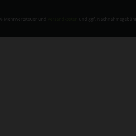
 19% Mehrwertsteuer und
Versandkosten
und ggf. Nachnahmegebühre