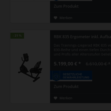
Zum Produkt
Merken
- 21 %
- 21 %
RBK 835 Ergometer inkl. Aufbau
Das Trainings-Liegerad RBK 835 ve
830-Reihe und einen tiefen Durchs
und Profis aller Altersstufen belieb
5.199,00 € *
6.610,00 € *
Zum Produkt
Merken