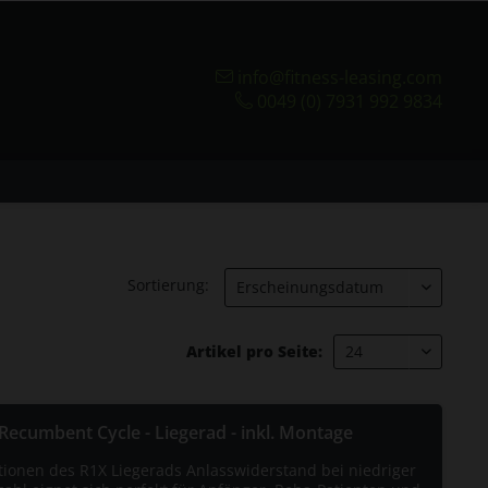
info@fitness-leasing.com
0049 (0) 7931 992 9834
Sortierung:
Artikel pro Seite:
Recumbent Cycle - Liegerad - inkl. Montage
tionen des R1X Liegerads Anlasswiderstand bei niedriger