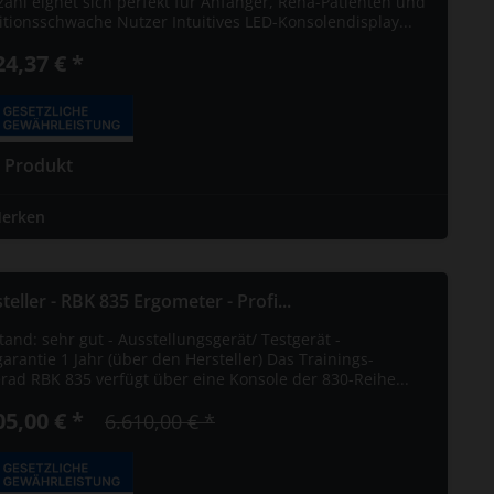
zahl eignet sich perfekt für Anfänger, Reha-Patienten und
itionsschwache Nutzer Intuitives LED-Konsolendisplay...
24,37 € *
 Produkt
erken
teller - RBK 835 Ergometer - Profi...
tand: sehr gut - Ausstellungsgerät/ Testgerät -
arantie 1 Jahr (über den Hersteller) Das Trainings-
erad RBK 835 verfügt über eine Konsole der 830-Reihe...
05,00 € *
6.610,00 € *