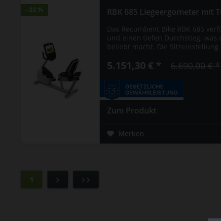
- 23 %
- 23 %
RBK 685 Liegeergometer mit Tou
Das Recumbent Bike RBK 685 verfü
und einen tiefen Durchstieg, was 
beliebt macht. Die Sitzeinstellung 
5.151,30 € *
6.690,00 € *
Zum Produkt
Merken
1