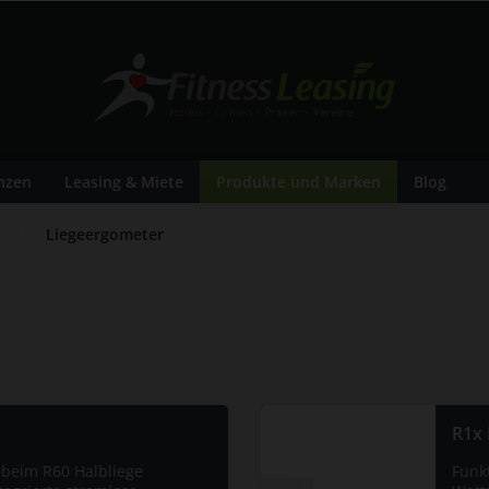
nzen
Leasing & Miete
Produkte und Marken
Blog
Liegeergometer
R1x 
beim R60 Halbliege
Funk