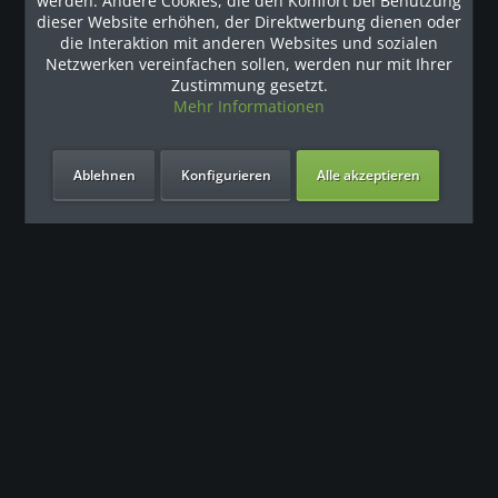
werden. Andere Cookies, die den Komfort bei Benutzung
dieser Website erhöhen, der Direktwerbung dienen oder
PRECOR Laufband TRM 885 mit dem speziellen
die Interaktion mit anderen Websites und sozialen
Waldbodeneffekt Die professionellen Laufbänder von
Netzwerken vereinfachen sollen, werden nur mit Ihrer
PRECOR sind mit der neuen „Integrated Footplant
Zustimmung gesetzt.
Technology (IFT)“ und „Ground Effects®
Mehr Informationen
Kontrollsystemeinrichtung“ ausgestattet. Das führt dazu,...
12.832,28 € *
14.989,92 € *
Ablehnen
Konfigurieren
Alle akzeptieren
Merken
Zum Produkt
- 39 %
- 39 %