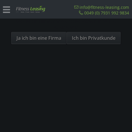
Sind Sie als Firma hier?
info@fitness-leasing.com
0049 (0) 7931 992 9834
Dies ist ein Händler Shop, Preise werden in NETTO
Nicht klappbare Laufbänder
ausgespielt!
Ja ich bin eine Firma
Ich bin Privatkunde
Filtern
1