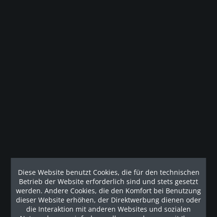
Studio Laufband TRM 731 (Black Pearl) - Leasing...
Das intelligente Design des TRM 731 bietet dieselbe
Zuverlässigkeit, Leistung und Effizienz, die Sie von Precor
kennen, und das zu einem ansprechenden Preis. Dieses
Laufband, das für eine intensive Nutzung in unserer
kommerziellen...
8.822,69 € *
11.230,00 € *
Diese Website benutzt Cookies, die für den technischen
Betrieb der Website erforderlich sind und stets gesetzt
werden. Andere Cookies, die den Komfort bei Benutzung
dieser Website erhöhen, der Direktwerbung dienen oder
Merken
die Interaktion mit anderen Websites und sozialen