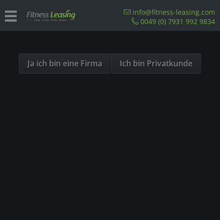
Sind Sie als Firma hier?
info@fitness-leasing.com
0049 (0) 7931 992 9834
Dies ist ein Händler Shop, Preise werden in NETTO
Precor Laufband
ausgespielt!
Ja ich bin eine Firma
Ich bin Privatkunde