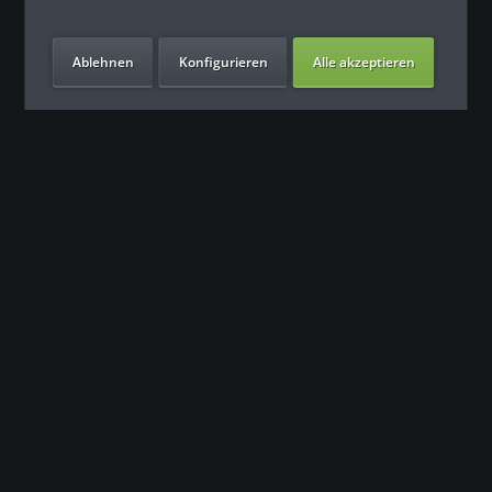
Ablehnen
Konfigurieren
Alle akzeptieren
Unsere Vorteile
Kontakt
Unser Support freut sich auf Sie
0049 (0) 7931 992 9834
info@fitness-leasing.com
Service