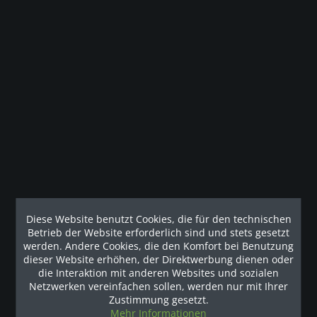
Merken
Gesetzliche Gewährleistung
Beschreibung
Die Apollo Curl-Station AP-71LE von Tuff Stuff verfügt über
eine 6-fach verstellbare...
mehr
Diese Website benutzt Cookies, die für den technischen
Betrieb der Website erforderlich sind und stets gesetzt
Unsere Referenzen
werden. Andere Cookies, die den Komfort bei Benutzung
dieser Website erhöhen, der Direktwerbung dienen oder
die Interaktion mit anderen Websites und sozialen
Netzwerken vereinfachen sollen, werden nur mit Ihrer
Zustimmung gesetzt.
Mehr Informationen