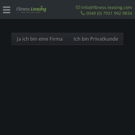
Sind Sie als Firma hier?
info@fitness-leasing.com
0049 (0) 7931 992 9834
Dies ist ein Händler Shop, Preise werden in NETTO
Vertrag widerrufen
ausgespielt!
Ja ich bin eine Firma
Ich bin Privatkunde
Vertrag widerrufen
Hier können Sie eine online aufgegebene Bestellung ganz oder
teilweise widerrufen. Nach dem Absenden erhalten Sie
unverzüglich eine Eingangsbestätigung per E-Mail.
Name des Verbrauchers *
E-Mail-Adresse für die Eingangsbestätigung
*
Bestellnummer *