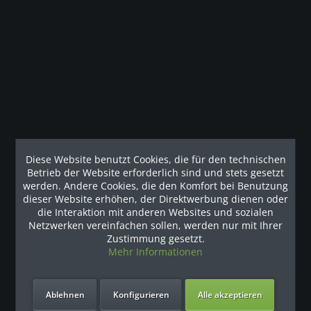
Unsere Vorteile
Kontakt
Unser Support freut sich auf Sie
0049 (0) 7931 992 9834
info@fitness-leasing.com
Diese Website benutzt Cookies, die für den technischen
Betrieb der Website erforderlich sind und stets gesetzt
werden. Andere Cookies, die den Komfort bei Benutzung
Service
dieser Website erhöhen, der Direktwerbung dienen oder
die Interaktion mit anderen Websites und sozialen
Netzwerken vereinfachen sollen, werden nur mit Ihrer
Informationen
Zustimmung gesetzt.
Mehr Informationen
Newsletter
Angebot anfordern oder Rückrufservice nutzen
Ablehnen
Konfigurieren
Alle akzeptieren