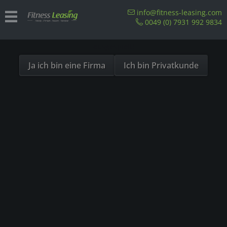
Sind Sie als Firma hier?
info@fitness-leasing.com
0049 (0) 7931 992 9834
Dies ist ein Händler Shop, Preise werden in NETTO
ausgespielt!
Ja ich bin eine Firma
Ich bin Privatkunde
Produkte von BH Fitness
In welchen Ländern ist Leasing von Fitnessgeräten möglich?
Unsere Referenzen