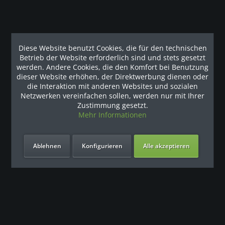
Service
Informationen
Diese Website benutzt Cookies, die für den technischen
Newsletter
Betrieb der Website erforderlich sind und stets gesetzt
werden. Andere Cookies, die den Komfort bei Benutzung
dieser Website erhöhen, der Direktwerbung dienen oder
Angebot anfordern oder Rückrufservice nutzen
die Interaktion mit anderen Websites und sozialen
Netzwerken vereinfachen sollen, werden nur mit Ihrer
Zustimmung gesetzt.
* Alle Preise inkl. gesetzl. Mehrwertsteuer zzgl.
Versandkosten
Mehr Informationen
und ggf. Nachnahmegebühren, wenn nicht anders
beschrieben
Ablehnen
Konfigurieren
Alle akzeptieren
Vertrag widerrufen