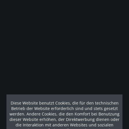
Unsere Referenzen
Unsere Vorteile
Kontakt
Diese Website benutzt Cookies, die für den technischen
Betrieb der Website erforderlich sind und stets gesetzt
Unser Support freut sich auf Sie
werden. Andere Cookies, die den Komfort bei Benutzung
dieser Website erhöhen, der Direktwerbung dienen oder
0049 (0) 7931 992 9834
die Interaktion mit anderen Websites und sozialen