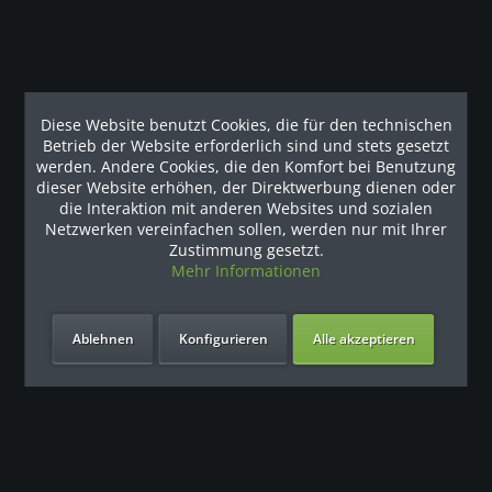
Diese Website benutzt Cookies, die für den technischen
Individuelle Finanzierungsvarianten runden das
Betrieb der Website erforderlich sind und stets gesetzt
Paket ab
werden. Andere Cookies, die den Komfort bei Benutzung
dieser Website erhöhen, der Direktwerbung dienen oder
die Interaktion mit anderen Websites und sozialen
Ob Hotel oder Resort, ob Großkonzern oder Mittelständler, ob
Netzwerken vereinfachen sollen, werden nur mit Ihrer
Krankenkasse, Hochschulen oder Verein: Wir freuen uns
Zustimmung gesetzt.
darüber, Kunden aus allen Branchen und unterschiedlichster
Mehr Informationen
Größenordnung in der Vergangenheit von unseren Leistungen
zu überzeugen. Selbstverständlich erhalten Sie von uns nicht
nur die Ausstattung für Ihren Trainingsraum nach Maß – wir
Ablehnen
Konfigurieren
Alle akzeptieren
kümmern uns auch um die Möglichkeiten der finanziellen
Gestaltung.
Das Leasing von Fitnessgeräten oder der Mietkauf haben in der
jüngeren Vergangenheit stark an Bedeutung gewonnen. Das
gilt umso mehr, als dass der Kauf der Geräte aus
unterschiedlichsten Gründen manchmal nicht in Frage kommt.
Lassen Sie sich gerne von unseren Experten zu den Varianten