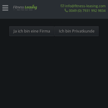
Sind Sie als Firma hier?
info@fitness-leasing.com
0049 (0) 7931 992 9834
Dies ist ein Händler Shop, Preise werden in NETTO
ausgespielt!
Ja ich bin eine Firma
Ich bin Privatkunde