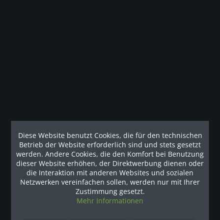
Beschreibung
Das Hybrid Home Gym SXT-550 ist die perfekte
Heimfitness-Plattform. Das hybride...
mehr
Kunden haben sich ebenfalls angesehen
Unsere Referenzen
Diese Website benutzt Cookies, die für den technischen
Betrieb der Website erforderlich sind und stets gesetzt
werden. Andere Cookies, die den Komfort bei Benutzung
dieser Website erhöhen, der Direktwerbung dienen oder
die Interaktion mit anderen Websites und sozialen
Netzwerken vereinfachen sollen, werden nur mit Ihrer
Zustimmung gesetzt.
Mehr Informationen