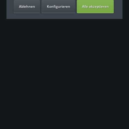
Ablehnen
Konfigurieren
Alle akzeptieren
Unsere Vorteile
Kontakt
Unser Support freut sich auf Sie
0049 (0) 7931 992 9834
info@fitness-leasing.com
Service
Informationen