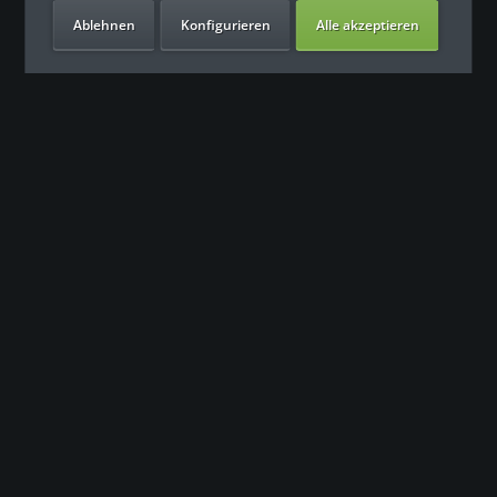
Ablehnen
Konfigurieren
Alle akzeptieren
Unsere Vorteile
Kontakt
Unser Support freut sich auf Sie
0049 (0) 7931 992 9834
info@fitness-leasing.com
Service
Informationen