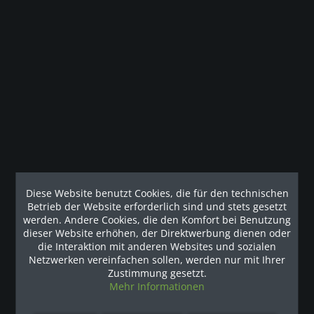
Beschreibung
Das kommerzielle Doppel-Power-Rack SPR1000DB von
Body-Solid ist für Fitnesseinrichtungen...
mehr
Kunden haben sich ebenfalls angesehen
Unsere Referenzen
Diese Website benutzt Cookies, die für den technischen
Betrieb der Website erforderlich sind und stets gesetzt
werden. Andere Cookies, die den Komfort bei Benutzung
dieser Website erhöhen, der Direktwerbung dienen oder
die Interaktion mit anderen Websites und sozialen
Netzwerken vereinfachen sollen, werden nur mit Ihrer
Zustimmung gesetzt.
Mehr Informationen