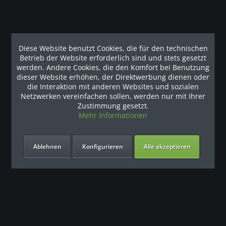
Service
Informationen
Diese Website benutzt Cookies, die für den technischen
Newsletter
Betrieb der Website erforderlich sind und stets gesetzt
werden. Andere Cookies, die den Komfort bei Benutzung
dieser Website erhöhen, der Direktwerbung dienen oder
Angebot anfordern oder Rückrufservice nutzen
die Interaktion mit anderen Websites und sozialen
Netzwerken vereinfachen sollen, werden nur mit Ihrer
Zustimmung gesetzt.
* Alle Preise verstehen sich zzgl. 19% Mehrwertsteuer und
Mehr Informationen
Versandkosten
und ggf. Nachnahmegebühren, wenn nicht
anders beschrieben
Ablehnen
Konfigurieren
Alle akzeptieren
Vertrag widerrufen