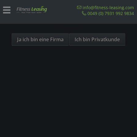
Sind Sie als Firma hier?
info@fitness-leasing.com
0049 (0) 7931 992 9834
Dies ist ein Händler Shop, Preise werden in NETTO
ausgespielt!
Ja ich bin eine Firma
Ich bin Privatkunde
Produkte von Unkategorisiert
In welchen Ländern ist Leasing von Fitnessgeräten möglich?
Unsere Referenzen