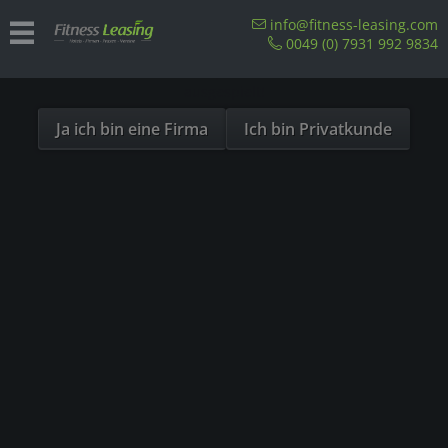
Sind Sie als Firma hier?
info@fitness-leasing.com
0049 (0) 7931 992 9834
Dies ist ein Händler Shop, Preise werden in NETTO
ausgespielt!
Ja ich bin eine Firma
Ich bin Privatkunde
Produkte von Vision Fitness
Filtern