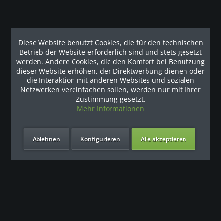
1.679,83 € *
Diese Website benutzt Cookies, die für den technischen
Betrieb der Website erforderlich sind und stets gesetzt
Merken
werden. Andere Cookies, die den Komfort bei Benutzung
Zum Produkt
dieser Website erhöhen, der Direktwerbung dienen oder
die Interaktion mit anderen Websites und sozialen
Netzwerken vereinfachen sollen, werden nur mit Ihrer
Zustimmung gesetzt.
- 4 %
- 4 %
Mehr Informationen
Ablehnen
Konfigurieren
Alle akzeptieren
T60 Laufband inkl. Montage
Hervorragendes Trainingsgefühl auf dem T60 Laufband
Vision Fitness Das T60 ist das geeignete Laufband für die