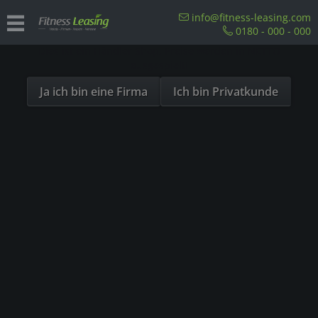
Sind Sie als Firma hier?
info@fitness-leasing.com
0180 - 000 - 000
Dies ist ein Händler Shop, Preise werden in NETTO
Vertrag widerrufen
ausgespielt!
Ja ich bin eine Firma
Ich bin Privatkunde
Vertrag widerrufen
Hier können Sie eine online aufgegebene Bestellung ganz oder
teilweise widerrufen. Nach dem Absenden erhalten Sie
unverzüglich eine Eingangsbestätigung per E-Mail.
Name des Verbrauchers *
E-Mail-Adresse für die Eingangsbestätigung
*
Bestellnummer *