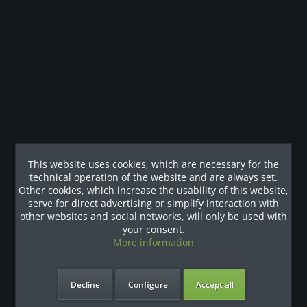
our benefits
Contact
Our support team looks forward to hearing from you
0180 - 000 - 000
info@fitness-leasing.com
This website uses cookies, which are necessary for the
technical operation of the website and are always set.
Other cookies, which increase the usability of this website,
Shop service
serve for direct advertising or simplify interaction with
other websites and social networks, will only be used with
Information
your consent.
More information
Newsletter
Decline
Configure
Accept all
Request a quote or use the callback service