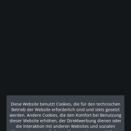
Merken
Gesetzliche Gewährleistung
Beschreibung
ATX® Multi Cable Rack & Storage Station - THE WALL Multi
Cable Rack der Extraklasse!...
mehr
Kunden haben sich ebenfalls angesehen
Diese Website benutzt Cookies, die für den technischen
Betrieb der Website erforderlich sind und stets gesetzt
Наши рекомендации
werden. Andere Cookies, die den Komfort bei Benutzung
dieser Website erhöhen, der Direktwerbung dienen oder
die Interaktion mit anderen Websites und sozialen