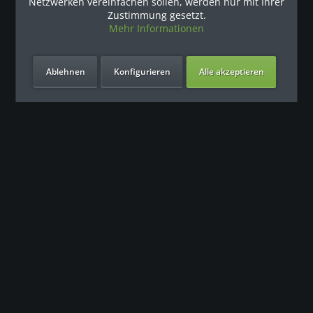
Netzwerken vereinfachen sollen, werden nur mit Ihrer
Zustimmung gesetzt.
Mehr Informationen
Ablehnen
Konfigurieren
Alle akzeptieren
Unsere Vorteile
Контакт
Наша команда поддержки с нетерпением ждет вашего
обращения.
0049 (0) 7931 992 9834