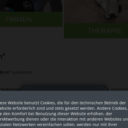
m²
 30 m²
realisieren.
e
funktionale Kombination aus Kraft- und Cardiogeräten
, abgesti
Sind Sie als Firma hier?
ese Website benutzt Cookies, die für den technischen Betrieb der
Dies ist ein Händler Shop, Preise
bsite erforderlich sind und stets gesetzt werden. Andere Cookies,
werden in NETTO ausgespielt!
ie den Komfort bei Benutzung dieser Website erhöhen, der
irektwerbung dienen oder die Interaktion mit anderen Websites u
zialen Netzwerken vereinfachen sollen, werden nur mit Ihrer
Ja ich bin eine Firma