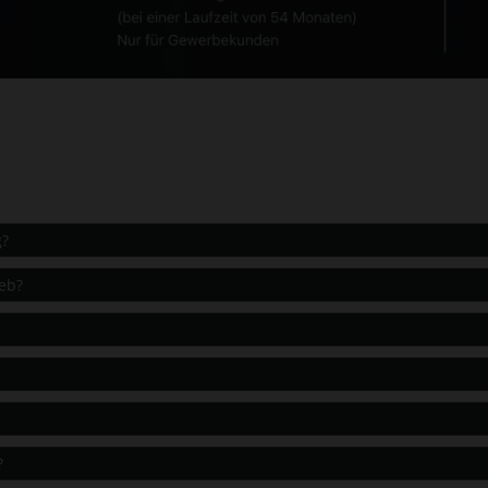
g?
ieb?
?