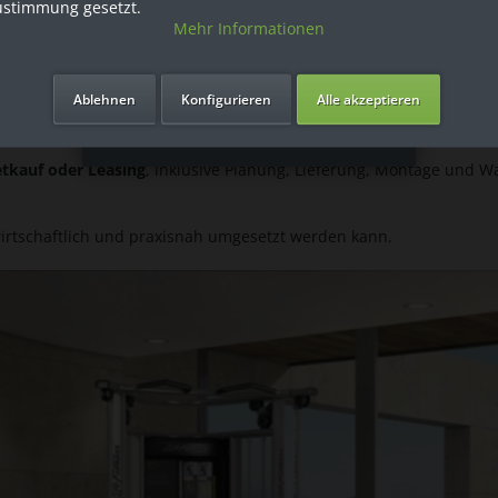
ustimmung gesetzt.
Mehr Informationen
Ich bin Privatkunde
Ablehnen
Konfigurieren
Alle akzeptieren
etkauf oder Leasing
, inklusive Planung, Lieferung, Montage und W
 wirtschaftlich und praxisnah umgesetzt werden kann.