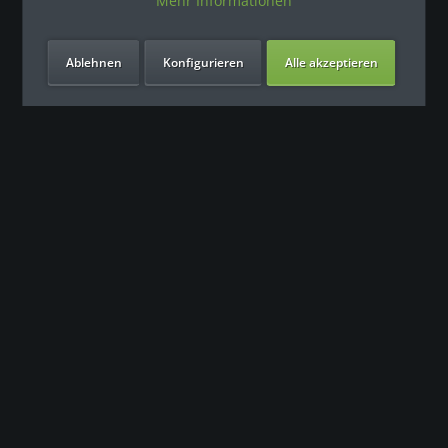
Mehr Informationen
Ablehnen
Konfigurieren
Alle akzeptieren
Unsere Vorteile
Контакт
Наша команда поддержки с нетерпением ждет вашего
обращения.
0049 (0) 7931 992 9834
info@fitness-leasing.com
Сервис