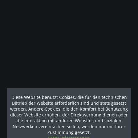
Gesetzliche Gewährleistung
Beschreibung
ATX® Pendulum Squat Pendulum Squat der Extraklasse!
Die Pendulum Squat ist eine...
mehr
Наши рекомендации
Diese Website benutzt Cookies, die für den technischen
Betrieb der Website erforderlich sind und stets gesetzt
werden. Andere Cookies, die den Komfort bei Benutzung
dieser Website erhöhen, der Direktwerbung dienen oder
die Interaktion mit anderen Websites und sozialen
Netzwerken vereinfachen sollen, werden nur mit Ihrer
Zustimmung gesetzt.