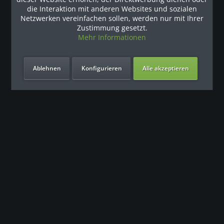
Наши рекомендации
die Interaktion mit anderen Websites und sozialen
Netzwerken vereinfachen sollen, werden nur mit Ihrer
Zustimmung gesetzt.
Mehr Informationen
Ablehnen
Konfigurieren
Alle akzeptieren
Unsere Vorteile
Контакт
Наша команда поддержки с нетерпением ждет вашего
обращения.