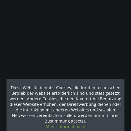
Die einzigartige Konstruktion der Precor Multipresse 802
bietet ein geringes Startgewicht in...
mehr
Technische Details
Technische Daten des Geräts Grip Diameter 35 mm (1,375
in) Rahmen...
mehr
Kunden haben sich ebenfalls angesehen
Наши рекомендации
Diese Website benutzt Cookies, die für den technischen
Betrieb der Website erforderlich sind und stets gesetzt
werden. Andere Cookies, die den Komfort bei Benutzung
dieser Website erhöhen, der Direktwerbung dienen oder
die Interaktion mit anderen Websites und sozialen
Netzwerken vereinfachen sollen, werden nur mit Ihrer
Zustimmung gesetzt.
Mehr Informationen