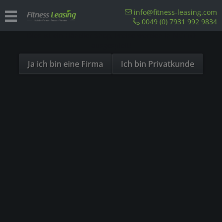
Sind Sie als Firma hier?
info@fitness-leasing.com
0049 (0) 7931 992 9834
Dies ist ein Händler Shop, Preise werden in NETTO
Übersicht
Einzelstationen
ausgespielt!
Ja ich bin eine Firma
Ich bin Privatkunde
- 20%