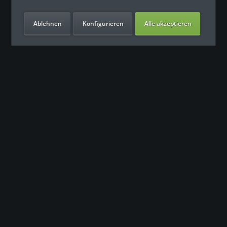
Ablehnen
Konfigurieren
Alle akzeptieren
Unsere Vorteile
Контакт
Наша команда поддержки с нетерпением ждет вашего
обращения.
0049 (0) 7931 992 9834
info@fitness-leasing.com
Сервис
Информация