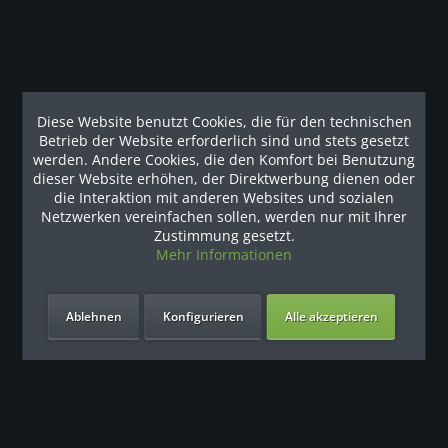
Die Geräteauswahl erfolgt konsequent nach Einsatznutzen und
Belastbarkeit, nicht nach Optik.
Typische Ausstattung:
Freie und geführte Racks und Gewichte
Diese Website benutzt Cookies, die für den technischen
Functional-Training-Stationen
Betrieb der Website erforderlich sind und stets gesetzt
Ruderergometer, Bikes und Laufbänder - siehe
werden. Andere Cookies, die den Komfort bei Benutzung
Ausdauergeräte
dieser Website erhöhen, der Direktwerbung dienen oder
die Interaktion mit anderen Websites und sozialen
Core- und Stabilisationstraining
Netzwerken vereinfachen sollen, werden nur mit Ihrer
Mobility- und Präventionsmodule
Zustimmung gesetzt.
Alle Komponenten sind auf intensive Nutzung ausgelegt und
Mehr Informationen
für gewerbliche bzw. institutionelle Anwendungen geeignet.
Ablehnen
Konfigurieren
Alle akzeptieren
Finanzierung & Abwicklung
Je nach Budget, Nutzungsdauer und organisatorischem
Rahmen bieten wir verschiedene Modelle an:
Leasing
:
planbare Kosten, budgetschonend