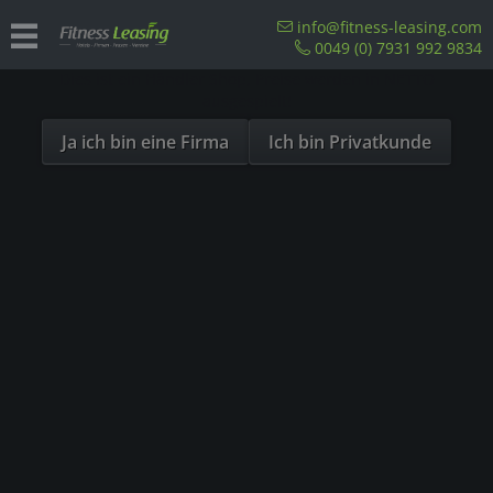
Sind Sie als Firma hier?
info@fitness-leasing.com
0049 (0) 7931 992 9834
Dies ist ein Händler Shop, Preise werden in NETTO
Für Bundeswehr
ausgespielt!
Ja ich bin eine Firma
Ich bin Privatkunde