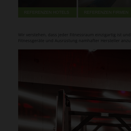
Wir verstehen, dass jeder Fitnessraum einzigartig ist u
Fitnessgeräte und Ausrüstung namhafter Hersteller anzub