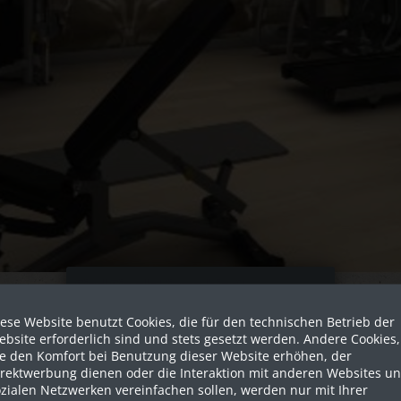
Sind Sie als Firma hier?
ese Website benutzt Cookies, die für den technischen Betrieb der
Dies ist ein Händler Shop, Preise
bsite erforderlich sind und stets gesetzt werden. Andere Cookies,
werden in NETTO ausgespielt!
ie den Komfort bei Benutzung dieser Website erhöhen, der
irektwerbung dienen oder die Interaktion mit anderen Websites u
zialen Netzwerken vereinfachen sollen, werden nur mit Ihrer
Ja ich bin eine Firma