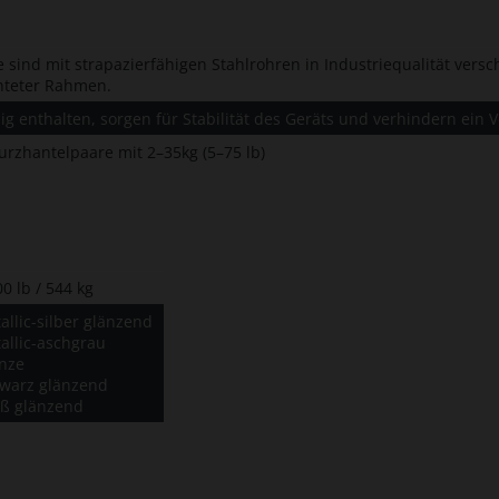
 sind mit strapazierfähigen Stahlrohren in Industriequalität ver
hteter Rahmen.
g enthalten, sorgen für Stabilität des Geräts und verhindern ein 
urzhantelpaare mit 2–35kg (5–75 lb)
00 lb / 544 kg
allic-silber glänzend
allic-aschgrau
nze
warz glänzend
ß glänzend