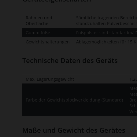
Rahmen und
Sämtliche tragenden Bereiche
Oberfläche
standzuhalten Pulverbeschic
Gummifüße
Fußpolster sind standardmäßi
Gewichtshalterungen
Ablagemöglichkeiten für 15 K
Technische Daten des Geräts
Max. Lagerungsgewicht
1.2
Met
Met
Farbe der Gewichtsblockverkleidung (Standard)
Bro
Sch
Wei
Maße und Gewicht des Gerätes