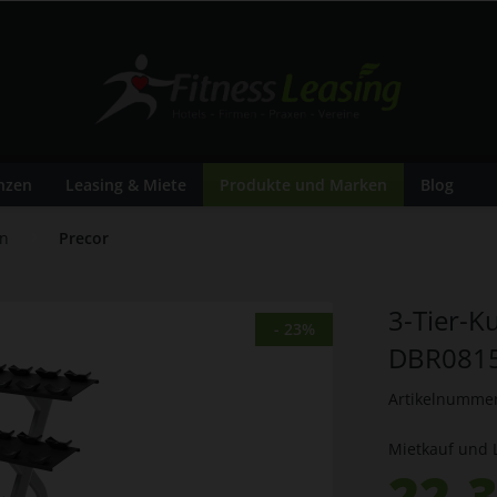
nzen
Leasing & Miete
Produkte und Marken
Blog
en
Precor
3-Tier-K
- 23%
DBR081
Artikelnumme
Mietkauf und 
22,3