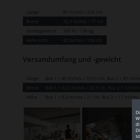
Länge
87 inches / 220 cm
Breite
30,3 inches / 77 cm
Gerätegewicht
300 lb / 136 kg
Höhe (cm)
42 inches / 106 cm
Versandumfang und -gewicht
Länge
Box 1 = 45 inches / 113,5 cm, Box 2 = 87 inch
Breite
Box 1 = 32,5 inches / 82,5 cm, Box 2 = 12 inch
Höhe
Box 1 = 8,3 inches / 21 cm, Box 2 = 11 inches
Di
We
d
D
so