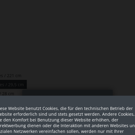
es / 221 cm
es / 29,5 cm
 / 28 cm
Sind Sie als Firma hier?
ese Website benutzt Cookies, die für den technischen Betrieb der
Dies ist ein Händler Shop, Preise
bsite erforderlich sind und stets gesetzt werden. Andere Cookies,
werden in NETTO ausgespielt!
ie den Komfort bei Benutzung dieser Website erhöhen, der
irektwerbung dienen oder die Interaktion mit anderen Websites u
zialen Netzwerken vereinfachen sollen, werden nur mit Ihrer
Ja ich bin eine Firma