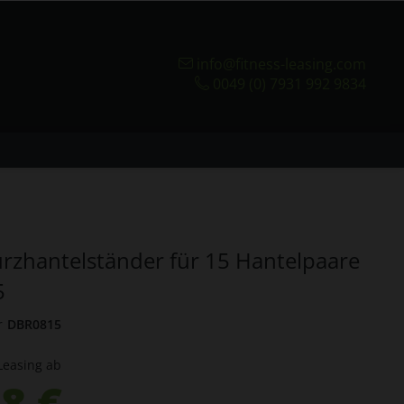
info@fitness-leasing.com
0049 (0) 7931 992 9834
urzhantelständer für 15 Hantelpaare
5
r
DBR0815
Leasing ab
8 €