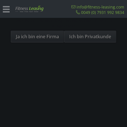
Sind Sie als Firma hier?
info@fitness-leasing.com
0049 (0) 7931 992 9834
Dies ist ein Händler Shop, Preise werden in NETTO
Medizinische Trainingstherapie
ausgespielt!
Ja ich bin eine Firma
Ich bin Privatkunde