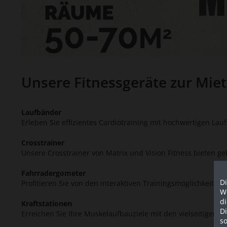
Unsere Fitnessgeräte zur Mie
Laufbänder
Erleben Sie effizientes Cardiotraining mit hochwertigen Lau
Crosstrainer
Unsere Crosstrainer von Matrix und Vision Fitness bieten ge
Fahrradergometer
Di
Profitieren Sie von den interaktiven Trainingsmöglichkeite
We
d
Kraftstationen
D
Erreichen Sie Ihre Muskelaufbauziele mit den vielseitigen K
so