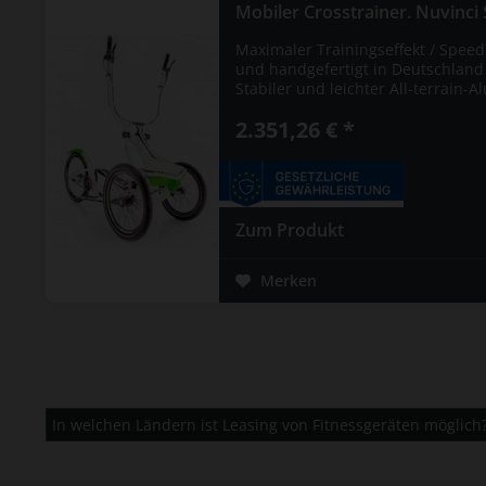
Mobiler Crosstrainer. Nuvinci S
Maximaler Trainingseffekt / Speed 
und handgefertigt in Deutschland 
Stabiler und leichter All-terrain-A
2.351,26 € *
Zum Produkt
Merken
In welchen Ländern ist Leasing von Fitnessgeräten möglich