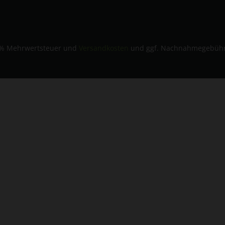
 19% Mehrwertsteuer und
Versandkosten
und ggf. Nachnahmegebühre