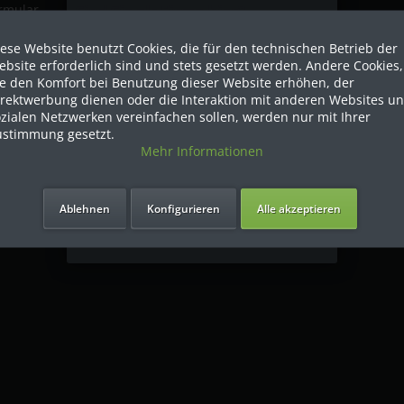
rmular
Referenzen
Sind Sie als Firma hier?
te mieten
Versandkosten
ese Website benutzt Cookies, die für den technischen Betrieb der
Dies ist ein Händler Shop, Preise
bsite erforderlich sind und stets gesetzt werden. Andere Cookies,
werden in NETTO ausgespielt!
ie den Komfort bei Benutzung dieser Website erhöhen, der
me für Unternehmen
Liefer-/Versandkosten
irektwerbung dienen oder die Interaktion mit anderen Websites u
Vertrag widerrufen
zialen Netzwerken vereinfachen sollen, werden nur mit Ihrer
AGB
Ja ich bin eine Firma
ustimmung gesetzt.
Mehr Informationen
Widerrufsrecht
Ich bin Privatkunde
Datenschutz
Ablehnen
Konfigurieren
Alle akzeptieren
Impressum
n