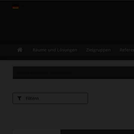
fitness-leasing.com
Räume und Lösungen
Zielgruppen
Refere
Produkte von Freecross
Filtern