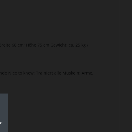
eite 68 cm; Höhe 75 cm Gewicht: ca. 25 kg /
nde Nice to know: Trainiert alle Muskeln: Arme,
nd