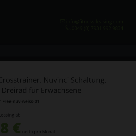
info@fitness-leasing.com
0049 (0) 7931 992 9834
Crosstrainer. Nuvinci Schaltung.
 Dreirad für Erwachsene
r
Free-nuv-weiss-01
Leasing ab
8 €
netto pro Monat