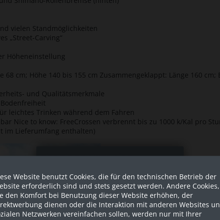
 und Shimano-Rollenbremse (hinten)
und vielen Standmöglichkeiten
s „Street-Carving“
ler Höheneinstellung
e 68 cm; Höhe 140 bis 155 cm Zusammengeklappt: Länge 160 cm; Br
cherheits- und Qualitätsmerkmale
 Bodenfreiheit
 für leichtes Trinken während dem Fahren
bar Nice to know: FreeCrossen verbrennt bis zu 1000 k/Kal pro Stu
ht im Lieferumfang enthalten)
Sind Sie als Firma hier?
ese Website benutzt Cookies, die für den technischen Betrieb der
Dies ist ein Händler Shop, Preise
bsite erforderlich sind und stets gesetzt werden. Andere Cookies,
werden in NETTO ausgespielt!
ie den Komfort bei Benutzung dieser Website erhöhen, der
irektwerbung dienen oder die Interaktion mit anderen Websites u
zialen Netzwerken vereinfachen sollen, werden nur mit Ihrer
Ja ich bin eine Firma