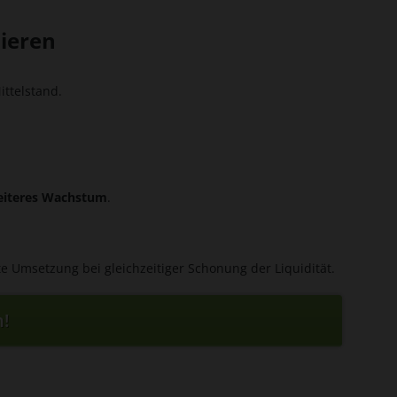
sieren
ttelstand.
weiteres Wachstum
.
te Umsetzung bei gleichzeitiger Schonung der Liquidität.
n!