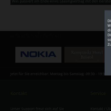
Was passiert am Ende eines Leasingvertrag mit den Geräte
Di
We
d
Unsere Referenzen
D
so
Z
Jetzt für Sie erreichbar: Montag bis Samstag: 09:30 - 19:30 U
Kontakt
Service
Unser Support freut sich auf Sie
Kontakt / Ü