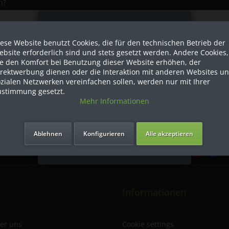
n?
Sind Sie als Firma hier?
ese Website benutzt Cookies, die für den technischen Betrieb der
Dies ist ein Händler Shop, Preise
bsite erforderlich sind und stets gesetzt werden. Andere Cookies,
werden in NETTO ausgespielt!
ie den Komfort bei Benutzung dieser Website erhöhen, der
irektwerbung dienen oder die Interaktion mit anderen Websites u
zialen Netzwerken vereinfachen sollen, werden nur mit Ihrer
Ja ich bin eine Firma
ustimmung gesetzt.
Mehr Informationen
Ich bin Privatkunde
Ablehnen
Konfigurieren
Alle akzeptieren
Lieferung
R
hr
Informationen
ber uns
Cookie settings