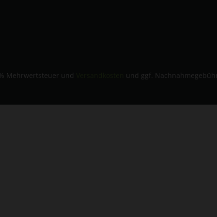
 19% Mehrwertsteuer und
Versandkosten
und ggf. Nachnahmegebühre