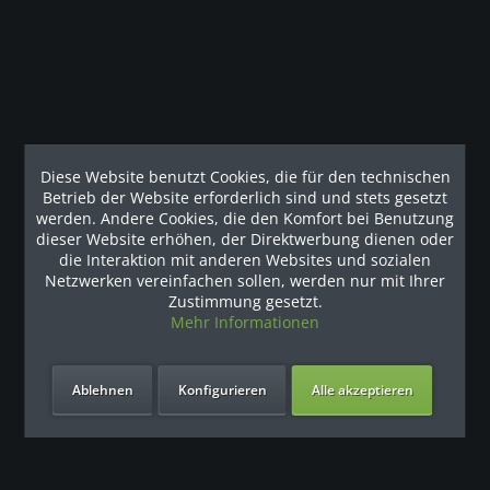
Mehrfamilienhäuser, Ressorts, Hotels und Parkanlagen
geeignet. Die Outdoor Functional Double Hexagon von
Outdoor RIG System für bis zu 20...
12.605,04 € *
13.117,92 € *
Diese Website benutzt Cookies, die für den technischen
Betrieb der Website erforderlich sind und stets gesetzt
Merken
werden. Andere Cookies, die den Komfort bei Benutzung
Zum Produkt
dieser Website erhöhen, der Direktwerbung dienen oder
die Interaktion mit anderen Websites und sozialen
Netzwerken vereinfachen sollen, werden nur mit Ihrer
Zustimmung gesetzt.
- 6 %
- 6 %
Mehr Informationen
Ablehnen
Konfigurieren
Alle akzeptieren