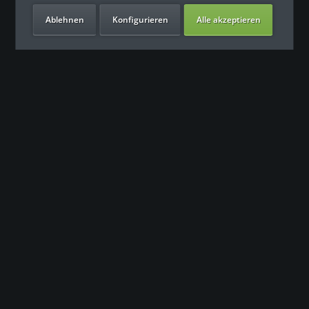
Ablehnen
Konfigurieren
Alle akzeptieren
Unsere Vorteile
Kontakt
Unser Support freut sich auf Sie
0049 (0) 7931 992 9834
info@fitness-leasing.com
Service
Informationen