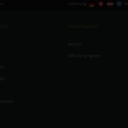
Lieferung
R
hr
ice
Information
Return
Affiliate program
ort
gin
ispatch