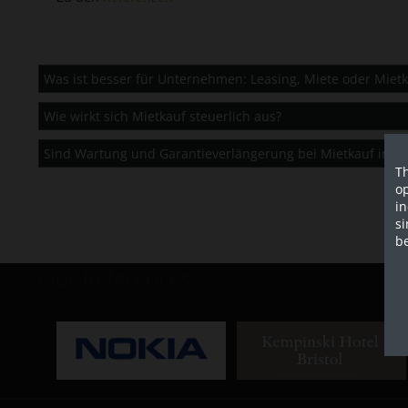
Was ist besser für Unternehmen: Leasing, Miete oder Mietk
Wie wirkt sich Mietkauf steuerlich aus?
Sind Wartung und Garantieverlängerung bei Mietkauf inklu
Th
op
in
si
be
Our References