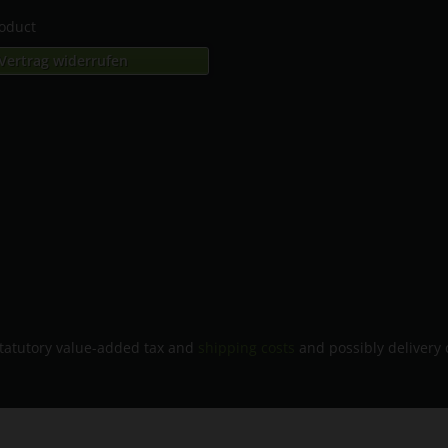
roduct
Vertrag widerrufen
 statutory value-added tax and
shipping costs
and possibly delivery 