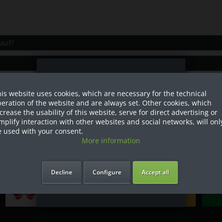
auf?
Sind Sie als Firma hier?
sive?
is website uses cookies, which are necessary for the technical
Dies ist ein Händler Shop, Preise
eration of the website and are always set. Other cookies, which
werden in NETTO ausgespielt!
crease the usability of this website, serve for direct advertising or
mplify interaction with other websites and social networks, will onl
Ja ich bin eine Firma
 used with your consent.
More information
Ich bin Privatkunde
Decline
Configure
Accept all