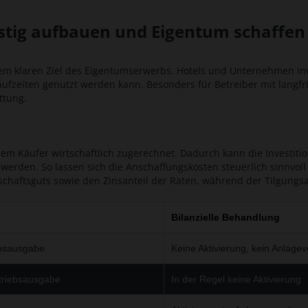
istig aufbauen und Eigentum schaffen
em klaren Ziel des Eigentumserwerbs. Hotels und Unternehmen inve
fzeiten genutzt werden kann. Besonders für Betreiber mit langfri
ttung.
em Käufer wirtschaftlich zugerechnet. Dadurch kann die Investiti
werden. So lassen sich die Anschaffungskosten steuerlich sinnvoll v
chaftsguts sowie den Zinsanteil der Raten, während der Tilgungsan
Bilanzielle Behandlung
ebsausgabe
Keine Aktivierung, kein Anlag
etriebsausgabe
In der Regel keine Aktivierung