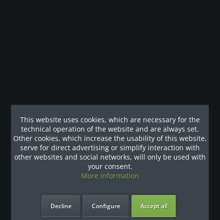
CSM-725WS inkl. GRATIS AUFBAU - Smith Machine
-...
Die Evolution-Serie von TuffStuff umfasst ein vollbestücktes
Smith-Maschine-/Halbkäfig-Ensemble (CSM-725WS). Die
Befestigung der Smith-Maschine weist eine Neigung von 7º
auf, um einen natürlichen Bewegungsbereich zu
ermöglichen. Mit...
€5,037.82 *
This website uses cookies, which are necessary for the
technical operation of the website and are always set.
Other cookies, which increase the usability of this website,
Remember
serve for direct advertising or simplify interaction with
other websites and social networks, will only be used with
Zum Produkt
your consent.
More information
Decline
Configure
Accept all