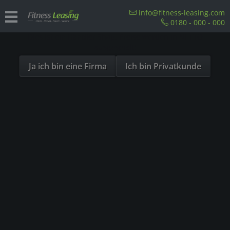
Sind Sie als Firma hier?
info@fitness-leasing.com
0180 - 000 - 000
Dies ist ein Händler Shop, Preise werden in NETTO
Krafttraining
ausgespielt!
Ja ich bin eine Firma
Ich bin Privatkunde
Einzelstationen