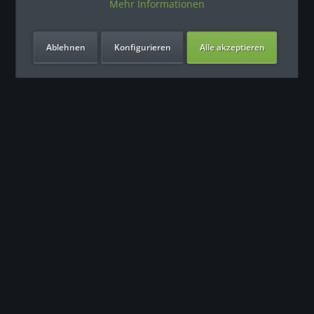
Mehr Informationen
Ablehnen
Konfigurieren
Alle akzeptieren
Unsere Vorteile
Контакт
Наша команда поддержки с нетерпением ждет вашего
обращения.
0049 (0) 7931 992 9834
info@fitness-leasing.com
Сервис