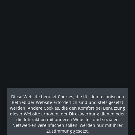
Beschreibung
Die Pro Clubline Series II wurde entwickelt, um ein
intensives Training bei gleichzeitiger...
mehr
Technische Details
Technische Spezifikationen Vollständig kommerziell
bewertet Inklusive Instruktionsplakat 7...
mehr
Наши рекомендации
Diese Website benutzt Cookies, die für den technischen
Betrieb der Website erforderlich sind und stets gesetzt
werden. Andere Cookies, die den Komfort bei Benutzung
dieser Website erhöhen, der Direktwerbung dienen oder
die Interaktion mit anderen Websites und sozialen
Netzwerken vereinfachen sollen, werden nur mit Ihrer
Zustimmung gesetzt.