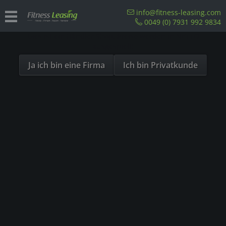
Sind Sie als Firma hier?
info@fitness-leasing.com
0049 (0) 7931 992 9834
Dies ist ein Händler Shop, Preise werden in NETTO
Übersicht
Liegeergometer
ausgespielt!
Ja ich bin eine Firma
Ich bin Privatkunde
- 47%
TIPP!