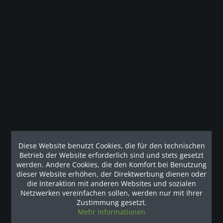
Beschreibung
_______________________________________________________________
Precor AMT 835 with...
mehr
Kunden haben sich ebenfalls angesehen
Diese Website benutzt Cookies, die für den technischen
Unsere Referenzen
Betrieb der Website erforderlich sind und stets gesetzt
werden. Andere Cookies, die den Komfort bei Benutzung
dieser Website erhöhen, der Direktwerbung dienen oder
die Interaktion mit anderen Websites und sozialen
Netzwerken vereinfachen sollen, werden nur mit Ihrer
Zustimmung gesetzt.
Mehr Informationen