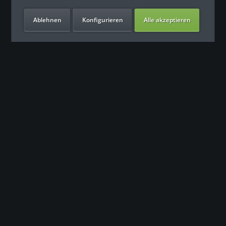
Ablehnen
Konfigurieren
Alle akzeptieren
Unsere Vorteile
Kontakt
Unser Support freut sich auf Sie
0049 (0) 7931 992 9834
info@fitness-leasing.com
Service