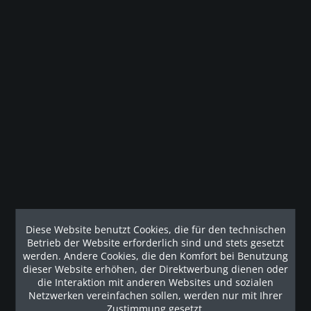
Merken
Gesetzliche Gewährleistung
Beschreibung
ATX® Wall Cable Half Rack Half Rack / Zugstation - für die
Wandbefestigung...
mehr
Diese Website benutzt Cookies, die für den technischen
Kunden haben sich ebenfalls angesehen
Betrieb der Website erforderlich sind und stets gesetzt
werden. Andere Cookies, die den Komfort bei Benutzung
Unsere Referenzen
dieser Website erhöhen, der Direktwerbung dienen oder
die Interaktion mit anderen Websites und sozialen
Netzwerken vereinfachen sollen, werden nur mit Ihrer
Zustimmung gesetzt.