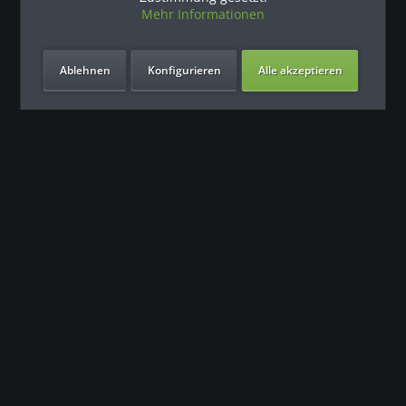
Mehr Informationen
Ablehnen
Konfigurieren
Alle akzeptieren
Unsere Vorteile
Kontakt
Unser Support freut sich auf Sie
0049 (0) 7931 992 9834
info@fitness-leasing.com