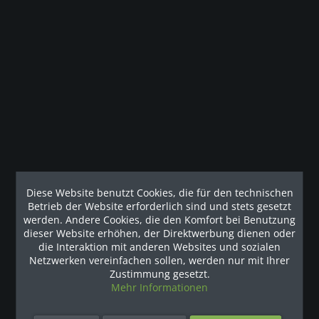
Beschreibung
Der EFX® 761 kombiniert Zuverlässigkeit mit gut
durchdachten grundlegenden Merkmalen und bietet...
mehr
Unsere Referenzen
Diese Website benutzt Cookies, die für den technischen
Betrieb der Website erforderlich sind und stets gesetzt
werden. Andere Cookies, die den Komfort bei Benutzung
dieser Website erhöhen, der Direktwerbung dienen oder
die Interaktion mit anderen Websites und sozialen
Netzwerken vereinfachen sollen, werden nur mit Ihrer
Zustimmung gesetzt.
Mehr Informationen