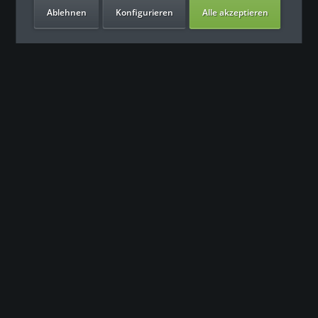
Ablehnen
Konfigurieren
Alle akzeptieren
Unsere Vorteile
Kontakt
Unser Support freut sich auf Sie
0049 (0) 7931 992 9834
info@fitness-leasing.com
Service
Informationen