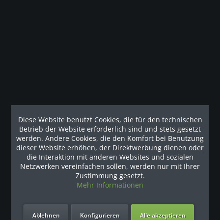
Beschreibung
Das Upright Bike UBK 615 mit eigener Stromquelle verfügt
über maßgeschneiderte Handgriffe mit...
Kunden haben sich ebenfalls angesehen
Unsere Referenzen
Diese Website benutzt Cookies, die für den technischen
Betrieb der Website erforderlich sind und stets gesetzt
werden. Andere Cookies, die den Komfort bei Benutzung
dieser Website erhöhen, der Direktwerbung dienen oder
die Interaktion mit anderen Websites und sozialen
Netzwerken vereinfachen sollen, werden nur mit Ihrer
Zustimmung gesetzt.
Mehr Informationen
Ablehnen
Konfigurieren
Alle akzeptieren