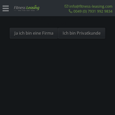
Sind Sie als Firma hier?
info@fitness-leasing.com
0049 (0) 7931 992 9834
Dies ist ein Händler Shop, Preise werden in NETTO
Übersicht
Sitzergometer
ausgespielt!
Ja ich bin eine Firma
Ich bin Privatkunde
- 18%