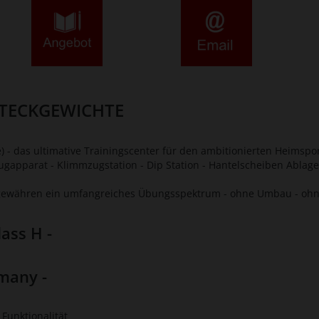
STECKGEWICHTE
- das ultimative Trainingscenter für den ambitionierten Heimspor
Zugapparat - Klimmzugstation - Dip Station - Hantelscheiben Ablag
n gewähren ein umfangreiches Übungsspektrum - ohne Umbau - oh
lass H -
many -
Funktionalität