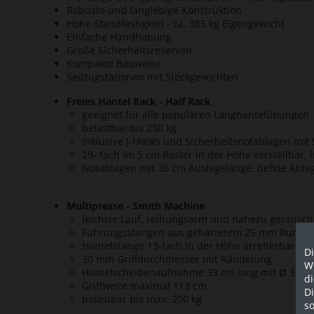
Robuste und langlebige Konstruktion
Hohe Standfestigkeit - ca. 385 kg Eigengewicht
Einfache Handhabung
Große Sicherheitsreserven
Kompakte Bauweise
Seilzugstationen mit Steckgewichten
Freies Hantel Rack - Half Rack
geeignet für alle populären Langhantelübungen
belastbar bis 250 kg
inklusive J-Hooks und Sicherheitsnotablagen m
29- fach im 5 cm Raster in der Höhe verstellbar,
Notablagen mit 36 cm Auslagelänge, tiefste Abl
Multipresse - Smith Machine
leichter Lauf, reibungsarm und nahezu geräuschf
Führungsstangen aus gehärtetem 25 mm Rundst
Hantelstange 13-fach in der Höhe arretierbar
Di
30 mm Griffdurchmesser mit Rändelung
We
Hantelscheibenaufnahme 33 cm lang mit Ø 30 mm
d
Griffweite maximal 113 cm
D
belastbar bis max. 200 kg
so