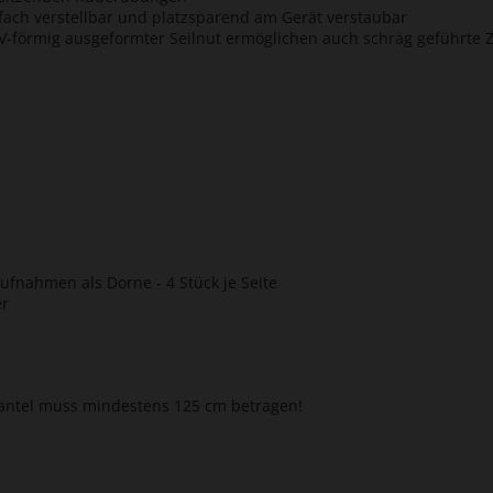
-fach verstellbar und platzsparend am Gerät verstaubar
mit V-förmig ausgeformter Seilnut ermöglichen auch schräg geführt
fnahmen als Dorne - 4 Stück je Seite
er
antel muss mindestens 125 cm betragen!