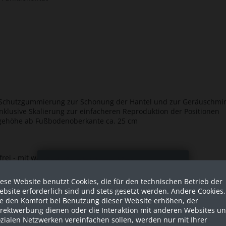
it Schutzgummierung zur Schonung der Hantel und zur Geräuschmi
 inklusive Skalierung zur einfacheren Reproduktion der Positionen
agehöhe ab Fußbodenoberkante ca. 25 cm
rei - mit wartungsfreien Spezialgleitbuchsen
Sind Sie als Firma hier?
ahl
ese Website benutzt Cookies, die für den technischen Betrieb der
Dies ist ein Händler Shop, Preise
bsite erforderlich sind und stets gesetzt werden. Andere Cookies,
 Durchmesser - optional auf Ø 50 mm aufrüstbar mittels Adapter
werden in NETTO ausgespielt!
ie den Komfort bei Benutzung dieser Website erhöhen, der
irektwerbung dienen oder die Interaktion mit anderen Websites u
zialen Netzwerken vereinfachen sollen, werden nur mit Ihrer
Ja ich bin eine Firma