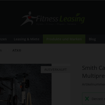
nzen
Leasing & Miete
Produkte und Marken
Blog
en
ATX®
Smith Ca
AUSVERKAUFT
Multipre
Artikelnumme
Derzeit 