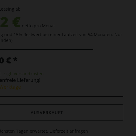
Leasing ab
2 €
netto pro Monat
g und 15% Restwert bei einer Laufzeit von 54 Monaten. Nur
unden)
0 € *
t.
zzgl. Versandkosten
nfreie Lieferung!
5 Werktage
AUSVERKAUFT
ächsten Tagen erwartet. Lieferzeit anfragen