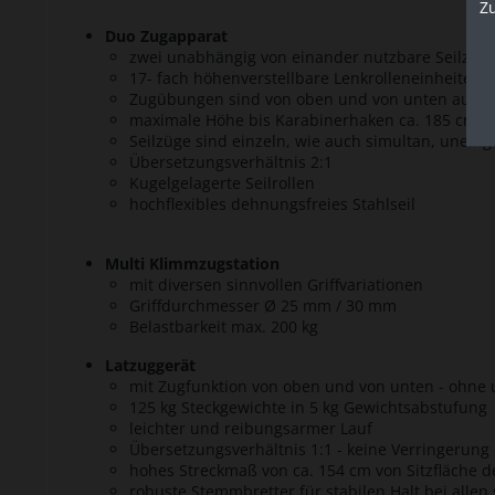
Z
Duo Zugapparat
zwei unabhängig von einander nutzbare Seilzug
17- fach höhenverstellbare Lenkrolleneinheiten mi
Zugübungen sind von oben und von unten ausfü
maximale Höhe bis Karabinerhaken ca. 185 cm
Seilzüge sind einzeln, wie auch simultan, unein
Übersetzungsverhältnis 2:1
Kugelgelagerte Seilrollen
hochflexibles dehnungsfreies Stahlseil
Multi Klimmzugstation
mit diversen sinnvollen Griffvariationen
Griffdurchmesser Ø 25 mm / 30 mm
Belastbarkeit max. 200 kg
Latzuggerät
mit Zugfunktion von oben und von unten - ohn
125 kg Steckgewichte in 5 kg Gewichtsabstufung
leichter und reibungsarmer Lauf
Übersetzungsverhältnis 1:1 - keine Verringerung
hohes Streckmaß von ca. 154 cm von Sitzfläche d
robuste Stemmbretter für stabilen Halt bei all