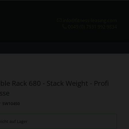
info@fitness-leasing.com
0049 (0) 7931 992 9834
ble Rack 680 - Stack Weight - Profi
sse
r
SW10450
nicht auf Lager