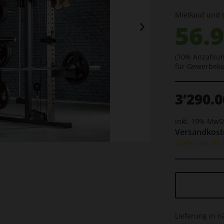
Mietkauf und 
56.9
(10% Anzahlun
für Gewerbek
3’290.0
inkl. 19% MwS
Versandkoste
Lieferzeit 3
Lieferung in n