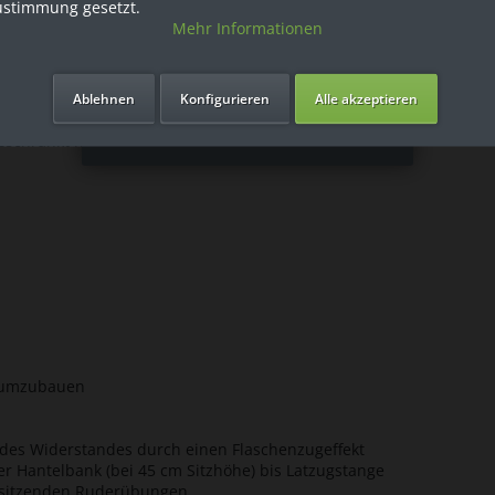
ustimmung gesetzt.
Mehr Informationen
Ich bin Privatkunde
apparate
t Polyamidgleitleisten für leichtgängige Verstellbarkeit - inklusive
Ablehnen
Konfigurieren
Alle akzeptieren
hrbar
geschränkt nutzbar
e umzubauen
 des Widerstandes durch einen Flaschenzugeffekt
er Hantelbank (bei 45 cm Sitzhöhe) bis Latzugstange
en sitzenden Ruderübungen