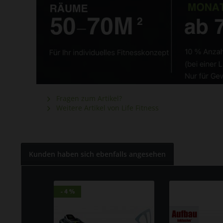
Fragen zum Artikel?
Weitere Artikel von Life Fitness
Kunden haben sich ebenfalls angesehen
- 4 %
- 4 %