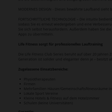
MODERNES DESIGN - Dieses bewährte Laufband sieht be
FORTSCHRITTLICHE TECHNOLOGIE – Die intuitiv bedienbar
sodass Sie es erneut wiedergeben und eine Verbesserun
Sie sich selbst herausfordern. Außerdem haben Sie die
Apps zu übermitteln.
Life Fitness sorgt für professionelles Lauftraining
Die Life Fitness Club Series beruht auf über 20 Jahren 
Generation ist solider und eleganter denn je – besitzt 
Zugelassene Einsatzbereiche:
Physiotherapeuten
Firmen
Mehrfamilien Häuser/Gemeinschaftsfitnessräume i
Lokale Sport Vereine
Kleine Hotels & Fitness auf dem Hotelzimmer
Schulen (keine Universitäten)
Garantie: