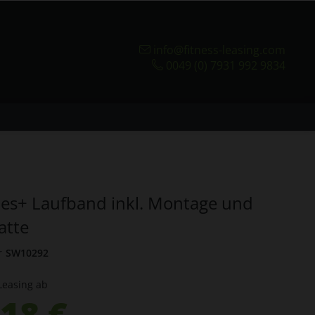
info@fitness-leasing.com
0049 (0) 7931 992 9834
ies+ Laufband inkl. Montage und
tte
r
SW10292
Leasing ab
18 €