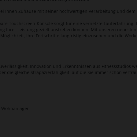
i Ihnen Zuhause mit seiner hochwertigen Verarbeitung und dem 
e Touchscreen-Konsole sorgt für eine vernetzte Lauferfahrung. I
g Ihrer Leistung gezielt anstreben können. Mit unseren neuesten 
 Möglichkeit, Ihre Fortschritte langfristig einzusehen und die Wo
Zuverlässigkeit, Innovation und Erkenntnissen aus Fitnessstudios 
aber die gleiche Strapazierfähigkeit, auf die Sie immer schon vertr
n Wohnanlagen