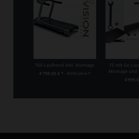
T60 Laufband inkl. Montage
T5 mit Go Lauf
Montage und
4’799.00 € *
4’999.00 € *
4’999.0
Unsere Referenzen