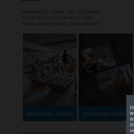
Heimbereich: 2 Jahre + Vor-Ort-Service
Semiprofessioneller Bereich: 1 Jahr
Professioneller Bereich: keine Garantie
Di
We
Referenzen Firmen
Referenzen Hotels
d
D
so