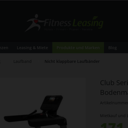
nzen
Leasing & Miete
Produkte und Marken
Blog
g
Laufband
Nicht klappbare Laufbänder
Club Ser
Bodenma
Artikelnumme
Mietkauf und 
171.