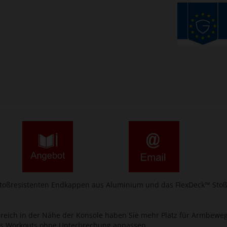
 stoßresistenten Endkappen aus Aluminium und das FlexDeck™ Sto
ich in der Nähe der Konsole haben Sie mehr Platz für Armbewegu
es Workouts ohne Unterbrechung anpassen.