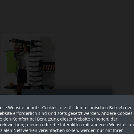
Sind Sie als Firma hier?
ese Website benutzt Cookies, die für den technischen Betrieb der
Dies ist ein Händler Shop, Preise
bsite erforderlich sind und stets gesetzt werden. Andere Cookies,
Referenzen Crossfit
werden in NETTO ausgespielt!
ie den Komfort bei Benutzung dieser Website erhöhen, der
irektwerbung dienen oder die Interaktion mit anderen Websites u
zialen Netzwerken vereinfachen sollen, werden nur mit Ihrer
Ja ich bin eine Firma