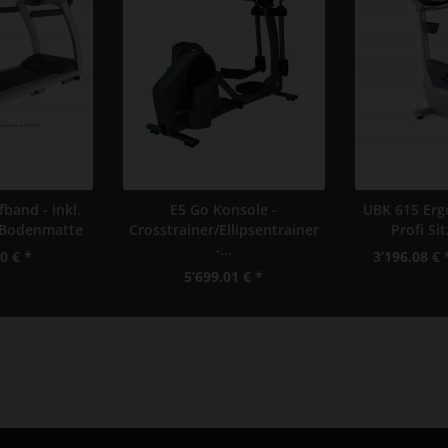
band - inkl.
E5 Go Konsole -
UBK 615 Erg
 Bodenmatte
Crosstrainer/Ellipsentrainer
Profi Sit
-...
0 € *
3’196.08 € 
5’699.01 € *