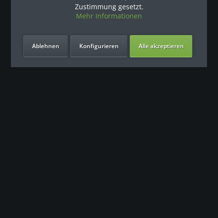
Zustimmung gesetzt.
Mehr Informationen
Ablehnen
Konfigurieren
Alle akzeptieren
Unsere Vorteile
Kontakt
Unser Support freut sich auf Sie
0049 (0) 7931 992 9834