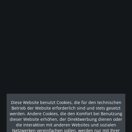
Whatsapp erfragen
Merken
Gesetzliche Gewährleistung
Beschreibung
Professionelle Dual Pulley Zugstation mit 2 x 90 kg
Steckgewichten und integrierter...
mehr
Diese Website benutzt Cookies, die für den technischen
Betrieb der Website erforderlich sind und stets gesetzt
Kunden haben sich ebenfalls angesehen
werden. Andere Cookies, die den Komfort bei Benutzung
dieser Website erhöhen, der Direktwerbung dienen oder
Unsere Referenzen
die Interaktion mit anderen Websites und sozialen
Netzwerken vereinfachen sollen, werden nur mit Ihrer