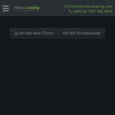
Sind Sie als Firma hier?
info@fitness-leasing.com
0049 (0) 7931 992 9834
Dies ist ein Händler Shop, Preise werden in NETTO
Übersicht
Einzelstationen
ausgespielt!
Ja ich bin eine Firma
Ich bin Privatkunde
AUSVERKAUFT