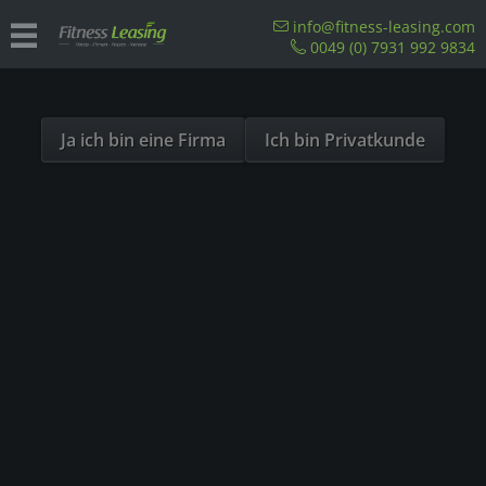
Sind Sie als Firma hier?
info@fitness-leasing.com
0049 (0) 7931 992 9834
Dies ist ein Händler Shop, Preise werden in NETTO
Übersicht
Precor
ausgespielt!
Ja ich bin eine Firma
Ich bin Privatkunde
- 20%