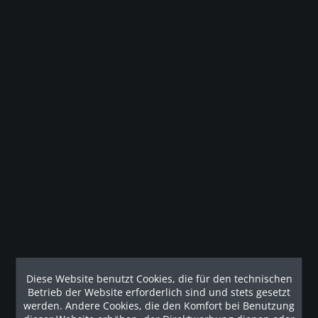
Geräteauswahl und Finanzierung – alles aus einer Hand.
Vereinbaren Sie jetzt Ihren persönlichen Beratungstermin.
Jetzt Angebot anfordern!
Diese Website benutzt Cookies, die für den technischen
Betrieb der Website erforderlich sind und stets gesetzt
werden. Andere Cookies, die den Komfort bei Benutzung