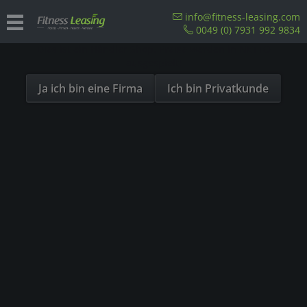
Sind Sie als Firma hier?
info@fitness-leasing.com
0049 (0) 7931 992 9834
Dies ist ein Händler Shop, Preise werden in NETTO
Für Polizei Inspektionen
ausgespielt!
Ja ich bin eine Firma
Ich bin Privatkunde