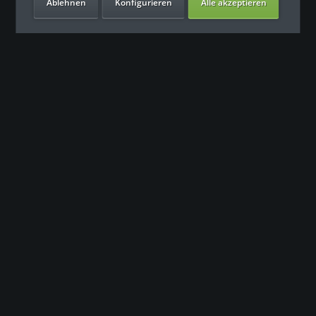
Ablehnen
Konfigurieren
Alle akzeptieren
Unsere Vorteile
Kontakt
Unser Support freut sich auf Sie
0049 (0) 7931 992 9834
info@fitness-leasing.com
Service
Informationen
Newsletter