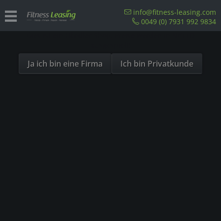
Sind Sie als Firma hier?
info@fitness-leasing.com
0049 (0) 7931 992 9834
Dies ist ein Händler Shop, Preise werden in NETTO
Übersicht
Precor
ausgespielt!
Ja ich bin eine Firma
Ich bin Privatkunde
- 23%