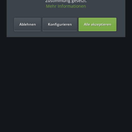
Zustimmung gesetzt.
Mehr Informationen
Ablehnen
Konfigurieren
Alle akzeptieren
Unsere Vorteile
Kontakt
Unser Support freut sich auf Sie
0049 (0) 7931 992 9834
info@fitness-leasing.com