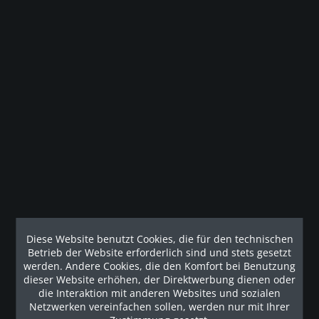
Beschreibung
Nutzen Sie die Sicherheit und behalten Sie die Kontrolle
über Ihr Training! Die Body Solid Pro...
mehr
Technische Details
Technische Details Stellfläche (L x B x H in cm): 127 x 219 x
213 Gewicht: 280 kg
mehr
Diese Website benutzt Cookies, die für den technischen
Kunden haben sich ebenfalls angesehen
Betrieb der Website erforderlich sind und stets gesetzt
werden. Andere Cookies, die den Komfort bei Benutzung
dieser Website erhöhen, der Direktwerbung dienen oder
Unsere Referenzen
die Interaktion mit anderen Websites und sozialen
Netzwerken vereinfachen sollen, werden nur mit Ihrer