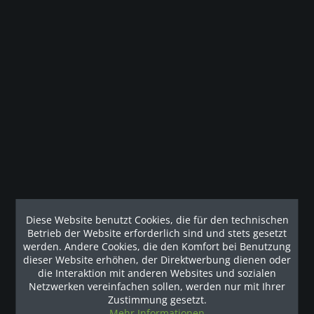
Gesetzliche Gewährleistung
Beschreibung
Bequemes Vibrationstraining an der dkn XG 10.0
Zunehmender Beliebtheit erfreut sich das...
mehr
Kunden haben sich ebenfalls angesehen
Diese Website benutzt Cookies, die für den technischen
Betrieb der Website erforderlich sind und stets gesetzt
Unsere Referenzen
werden. Andere Cookies, die den Komfort bei Benutzung
dieser Website erhöhen, der Direktwerbung dienen oder
die Interaktion mit anderen Websites und sozialen
Netzwerken vereinfachen sollen, werden nur mit Ihrer
Zustimmung gesetzt.
Mehr Informationen