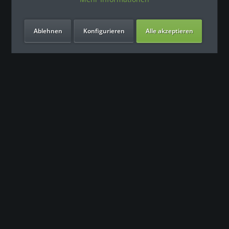
Ablehnen
Konfigurieren
Alle akzeptieren
Unsere Vorteile
Kontakt
Unser Support freut sich auf Sie
0049 (0) 7931 992 9834
info@fitness-leasing.com